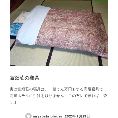
宮畑荘の寝具
実は宮畑荘の寝具は、一組うん万円もする高級寝具で、
高級ホテルに引けを取りません！この布団で寝れば、登
[…]
miyabata bloger
2023年1月29日